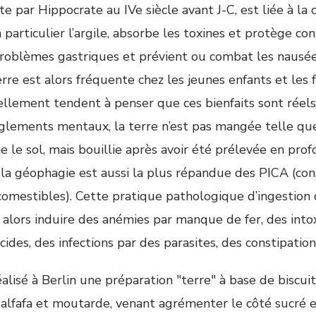
te par Hippocrate au IVe siècle avant J-C, est liée à la 
 particulier l’argile, absorbe les toxines et protège con
problèmes gastriques et prévient ou combat les nausée
erre est alors fréquente chez les jeunes enfants et les
ellement tendent à penser que ces bienfaits sont réels
glements mentaux, la terre n’est pas mangée telle que
 le sol, mais bouillie après avoir été prélevée en prof
 la géophagie est aussi la plus répandue des PICA (c
comestibles). Cette pratique pathologique d’ingestion d
 alors induire des anémies par manque de fer, des into
cides, des infections par des parasites, des constipatio
réalisé à Berlin une préparation "terre" à base de bisc
s,alfafa et moutarde, venant agrémenter le côté sucré e