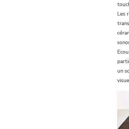
touc
Les 
tran
céra
sono
Ecout
parti
un s
visue