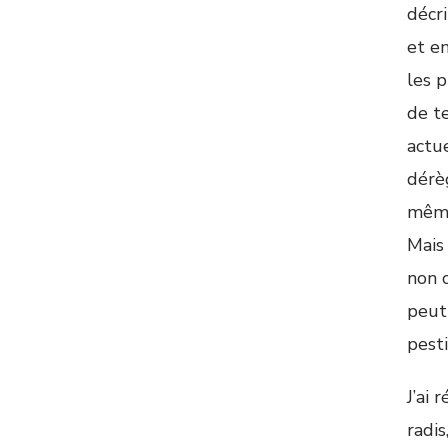
décri
et en
les 
de t
actu
dérè
même
Mais
non 
peut
pesti
J’ai 
radi