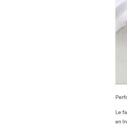
Perf
Le f
en I