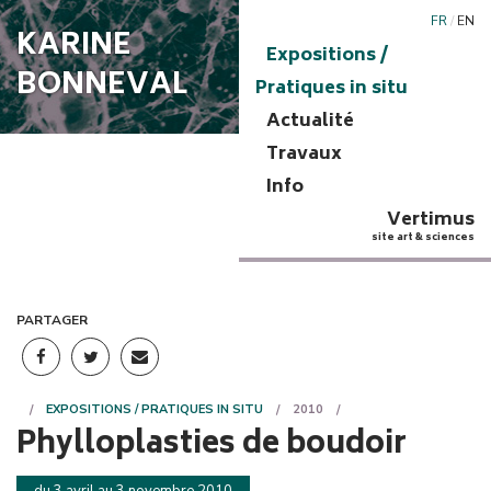
FR
/
EN
KARINE
Expositions /
BONNEVAL
Pratiques in situ
Actualité
Travaux
Info
Vertimus
site art & sciences
PARTAGER
EXPOSITIONS / PRATIQUES IN SITU
2010
Phylloplasties de boudoir