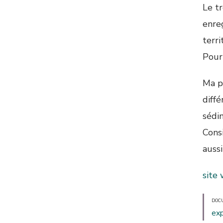
Le tr
enre
terri
Pour 
Ma p
diff
sédim
Cons
aussi
site
DOC
exp