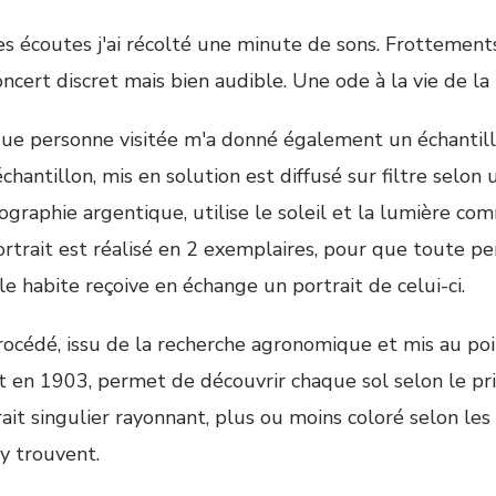
es écoutes j'ai récolté une minute de sons. Frottement
ncert discret mais bien audible. Une ode à la vie de la
ue personne visitée m'a donné également un échantill
chantillon, mis en solution est diffusé sur filtre selon
ographie argentique, utilise le soleil et la lumière co
ortrait est réalisé en 2 exemplaires, pour que toute p
le habite reçoive en échange un portrait de celui-ci.
rocédé, issu de la recherche agronomique et mis au poin
t en 1903, permet de découvrir chaque sol selon le pr
rait singulier rayonnant, plus ou moins coloré selon le
’y trouvent.