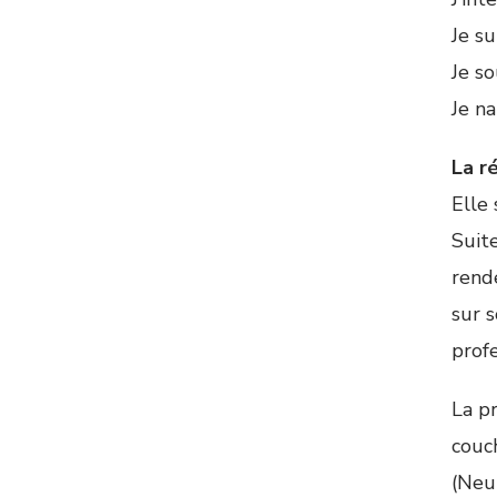
Je su
Je s
Je n
La r
Elle 
Suite
rende
sur s
profe
La p
couch
(Neur