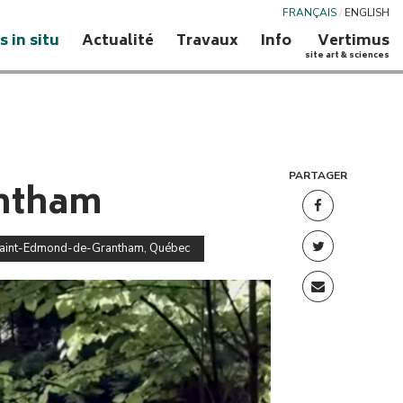
FRANÇAIS
/
ENGLISH
s in situ
Actualité
Travaux
Info
Vertimus
site art & sciences
PARTAGER
antham
, Saint-Edmond-de-Grantham, Québec