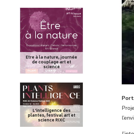
Etre à la nature, journée
de couplage art et
science
Port
Proj
L'intelligence des
plantes, festival art et
l’en
science RIXC
J’int