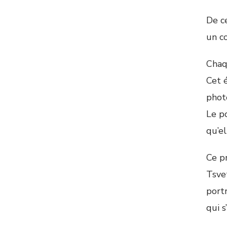
De c
un co
Chaq
Cet é
phot
Le p
qu’el
Ce p
Tsve
port
qui s