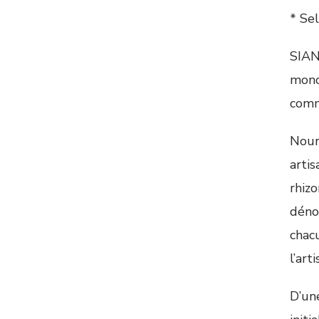
* Se
SIAN
monog
comm
Nourr
artis
rhizo
dénot
chac
l’ar
D’un