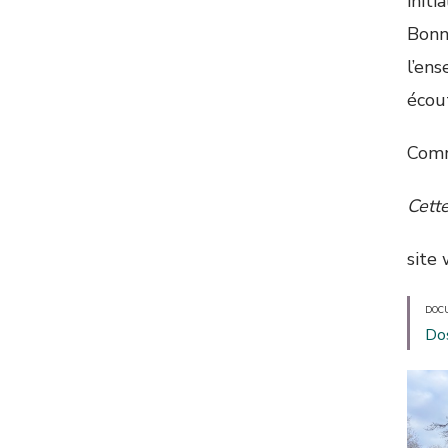
initi
Bonn
l’ens
écout
Comm
Cette
site
DOC
Do