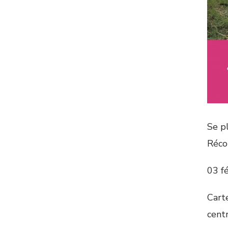
Se p
Récol
03 fé
Cart
cent