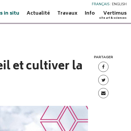
FRANÇAIS
/
ENGLISH
s in situ
Actualité
Travaux
Info
Vertimus
site art & sciences
PARTAGER
il et cultiver la