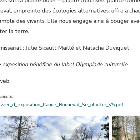
ales sur la plante objet – plante colonisée, plante dom
eval, empreinte des écologies alternatives, offre à cha
emble des vivants. Elle nous engage ainsi à bouger avec 
er la terre.
issariat : Julie Sicault Maillé et Natacha Duviquet
 exposition bénéficie du label Olympiade culturelle.
 web
UMENT(S)
ssier_d_exposition_Karine_Bonneval_Se_planter_V5.pdf