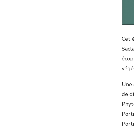
Cet 
Sacl
écop
végé
Une 
de d
Phyt
Portr
Portr