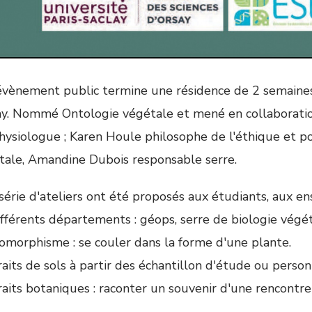
évènement public termine une résidence de 2 semaines
ay. Nommé Ontologie végétale et mené en collaboratio
hysiologue ; Karen Houle philosophe de l'éthique et po
tale, Amandine Dubois responsable serre.
série d'ateliers ont été proposés aux étudiants, aux e
ifférents départements : géops, serre de biologie végét
omorphisme : se couler dans la forme d'une plante.
aits de sols à partir des échantillon d'étude ou perso
aits botaniques : raconter un souvenir d'une rencontre