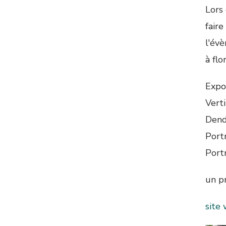
Lors 
faire
l'év
à flo
Expo
Vert
Dendr
Portr
Port
un p
site