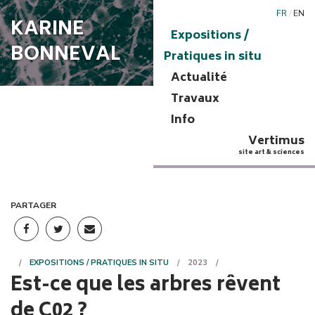
FR
/
EN
KARINE
Expositions /
BONNEVAL
Pratiques in situ
Actualité
Travaux
Info
Vertimus
site art & sciences
PARTAGER
EXPOSITIONS / PRATIQUES IN SITU
2023
Est-ce que les arbres rêvent
de C02 ?