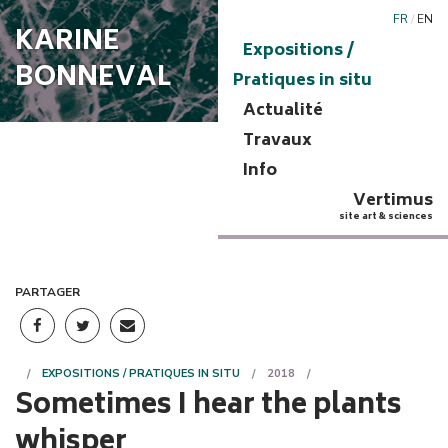
FR
/
EN
KARINE
Expositions /
BONNEVAL
Pratiques in situ
Actualité
Travaux
Info
Vertimus
site art & sciences
PARTAGER
EXPOSITIONS / PRATIQUES IN SITU
2018
Sometimes I hear the plants
whisper